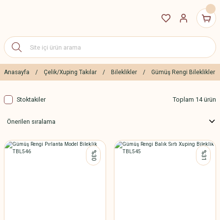
Anasayfa
Çelik/Xuping Takılar
Bileklikler
Gümüş Rengi Bileklikler
Stoktakiler
Toplam 14 ürün
%30
%31