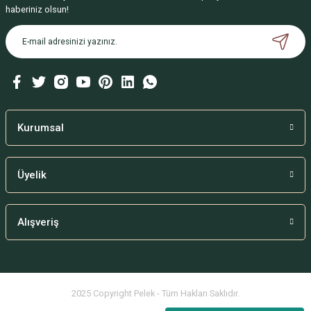
Ürün resmi kalitesiz, bozuk veya görüntülenemiyor.
haberiniz olsun!
Ürün açıklamasında eksik bilgiler bulunuyor.
Ürün bilgilerinde hatalar bulunuyor.
Ürün fiyatı diğer sitelerden daha pahalı.
Bu ürüne benzer farklı alternatifler olmalı.
Kurumsal
Üyelik
Gönder
Alışveriş
2025 Copyright Pelek - Tüm Hakları Saklıdır.