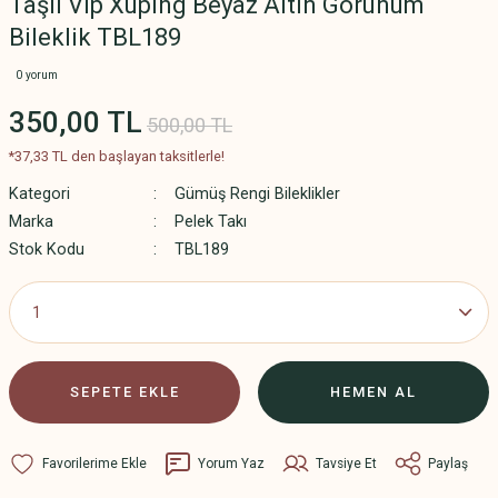
Taşlı Vip Xuping Beyaz Altın Görünüm
Bileklik TBL189
0 yorum
350,00 TL
500,00 TL
*37,33 TL den başlayan taksitlerle!
Kategori
Gümüş Rengi Bileklikler
Marka
Pelek Takı
Stok Kodu
TBL189
SEPETE EKLE
HEMEN AL
Yorum Yaz
Tavsiye Et
Paylaş