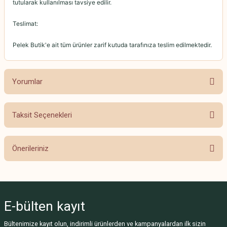
tutularak kullanılması tavsiye edilir.
Teslimat:
Pelek Butik'e ait tüm ürünler zarif kutuda tarafınıza teslim edilmektedir.
Yorumlar
Taksit Seçenekleri
Bu ürüne ilk yorumu siz yapın!
Önerileriniz
Yorum Yaz
Bu ürünün fiyat bilgisi, resim, ürün açıklamalarında ve diğer konularda
yetersiz gördüğünüz noktaları öneri formunu kullanarak tarafımıza
iletebilirsiniz.
E-bülten
kayıt
Görüş ve önerileriniz için teşekkür ederiz.
Bültenimize kayıt olun, indirimli ürünlerden ve kampanyalardan ilk sizin