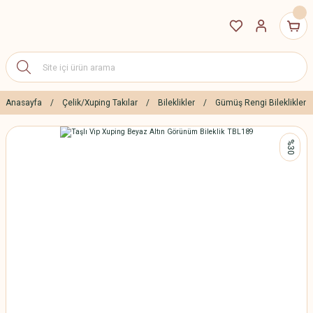
Anasayfa
Çelik/Xuping Takılar
Bileklikler
Gümüş Rengi Bileklikler
%30