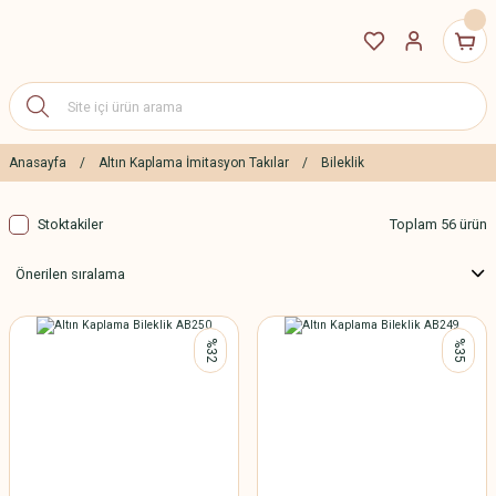
Anasayfa
Altın Kaplama İmitasyon Takılar
Bileklik
Stoktakiler
Toplam 56 ürün
%32
%35