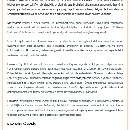
Firmamız bazı dönemlerde müşterilerine ve üyelerine kampanya bilgileri, yeni ürünler hakkında
bilgiler, promosyon teklifleri gönderebilir. Üyelerimiz bu gibi bilgileri alıp almama konusunda her türlü
seçimi üye olurken yapabilir, sonrasında üye girişi yaptıktan sonra hesap bilgileri bölümünden bu
seçimi değiştirilebilir ya da kendisine gelen bilgilendirme iletisindeki linkle bildirim yapabilir.
Mağazamız
üzerinden veya eposta ile gerçekleştirilen onay sürecinde, üyelerimiz tarafından
mağazamıza elektronik ortamdan iletilen kişisel bilgiler, Üyelerimiz ile yaptığımız "Kullanıcı
Sözleşmesi" ile belirlenen amaçlar ve kapsam dışında üçüncü kişilere açıklanmayacaktır.
Sistemle ilgili sorunların tanımlanması ve verilen hizmet ile ilgili çıkabilecek sorunların veya
uyuşmazlıkların hızla çözülmesi için,
Firmamız
, üyelerinin IP adresini kaydetmekte ve bunu
kullanmaktadır. IP adresleri, kullanıcıları genel bir şekilde tanımlamak ve kapsamlı demografik bilgi
toplamak amacıyla da kullanılabilir.
Firmamız
, Üyelik Sözleşmesi ile belirlenen amaçlar ve kapsam dışında da, talep edilen bilgileri kendisi
veya işbirliği içinde olduğu kişiler tarafından doğrudan pazarlama yapmak amacıyla kullanabilir.
Kişisel bilgiler, gerektiğinde kullanıcıyla temas kurmak için de kullanılabilir.
Firmamız
tarafından talep
edilen bilgiler veya kullanıcı tarafından sağlanan bilgiler veya
Mağazamız
üzerinden yapılan işlemlerle
ilgili bilgiler;
Firmamız
ve işbirliği içinde olduğu kişiler tarafından, "Üyelik Sözleşmesi" ile belirlenen
amaçlar ve kapsam dışında da, üyelerimizin kimliği ifşa edilmeden çeşitli istatistiksel
değerlendirmeler, veri tabanı oluşturma ve pazar araştırmalarında kullanılabilir.
Firmamız
, gizli bilgileri kesinlikle özel ve gizli tutmayı, bunu bir sır saklama yükümü olarak addetmeyi
ve gizliliğin sağlanması ve sürdürülmesi, gizli bilginin tamamının veya herhangi bir kısmının kamu
alanına girmesini veya yetkisiz kullanımını veya üçüncü bir kişiye ifşasını önlemek için gerekli tüm
tedbirleri almayı ve gerekli özeni göstermeyi taahhüt etmektedir.
KREDİ KARTI GÜVENLİĞİ