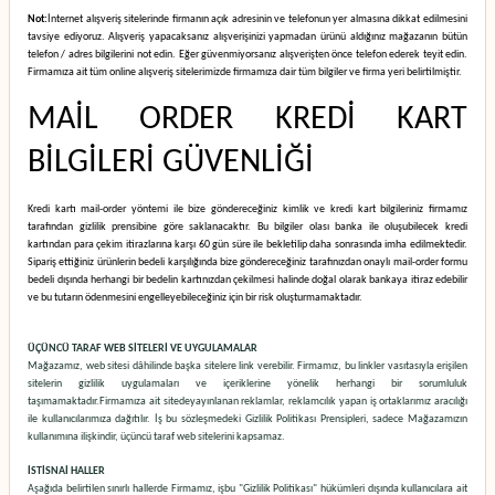
Not:
İnternet alışveriş sitelerinde firmanın açık adresinin ve telefonun yer almasına dikkat edilmesini
tavsiye ediyoruz. Alışveriş yapacaksanız alışverişinizi yapmadan ürünü aldığınız mağazanın bütün
telefon / adres bilgilerini not edin. Eğer güvenmiyorsanız alışverişten önce telefon ederek teyit edin.
Firmamıza ait tüm online alışveriş sitelerimizde firmamıza dair tüm bilgiler ve firma yeri belirtilmiştir.
MAİL ORDER KREDİ KART
BİLGİLERİ GÜVENLİĞİ
Kredi kartı mail-order yöntemi ile bize göndereceğiniz kimlik ve kredi kart bilgileriniz firmamız
tarafından gizlilik prensibine göre saklanacaktır. Bu bilgiler olası banka ile oluşubilecek kredi
kartından para çekim itirazlarına karşı 60 gün süre ile bekletilip daha sonrasında imha edilmektedir.
Sipariş ettiğiniz ürünlerin bedeli karşılığında bize göndereceğiniz tarafınızdan onaylı mail-order formu
bedeli dışında herhangi bir bedelin kartınızdan çekilmesi halinde doğal olarak bankaya itiraz edebilir
ve bu tutarın ödenmesini engelleyebileceğiniz için bir risk oluşturmamaktadır.
ÜÇÜNCÜ TARAF WEB SİTELERİ VE UYGULAMALAR
Mağazamız, web sitesi dâhilinde başka sitelere link verebilir. Firmamız, bu linkler vasıtasıyla erişilen
sitelerin gizlilik uygulamaları ve içeriklerine yönelik herhangi bir sorumluluk
taşımamaktadır.
Firmamıza ait sitede
yayınlanan reklamlar, reklamcılık yapan iş ortaklarımız aracılığı
ile kullanıcılarımıza dağıtılır. İş bu sözleşmedeki Gizlilik Politikası Prensipleri, sadece Mağazamızın
kullanımına ilişkindir, üçüncü taraf web sitelerini kapsamaz.
İSTİSNAİ HALLER
Aşağıda belirtilen sınırlı hallerde Firmamız, işbu "Gizlilik Politikası" hükümleri dışında kullanıcılara ait