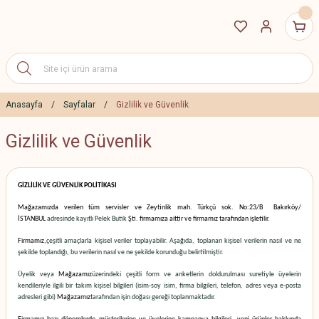
Anasayfa
Sayfalar
Gizlilik ve Güvenlik
Gizlilik ve Güvenlik
GİZLİLİK VE GÜVENLİK POLİTİKASI
Mağazamızda verilen tüm servisler ve Zeytinlik mah. Türkçü sok. No:23/B Bakırköy/
İSTANBUL
adresinde kayıtlı
Pelek Butik
Şti.
firmamıza aittir ve firmamız tarafından işletilir.
Firmamız,
çeşitli amaçlarla kişisel veriler toplayabilir. Aşağıda, toplanan kişisel verilerin nasıl ve ne
şekilde toplandığı, bu verilerin nasıl ve ne şekilde korunduğu belirtilmiştir.
Üyelik veya
Mağazamız
üzerindeki çeşitli form ve anketlerin doldurulması suretiyle üyelerin
kendileriyle ilgili bir takım kişisel bilgileri (isim-soy isim, firma bilgileri, telefon, adres veya e-posta
adresleri gibi)
Mağazamız
tarafından işin doğası gereği toplanmaktadır.