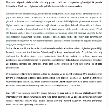
Firmamız
, alışveriş sitelerimizden alışveriş yapan kredi kartı sahiplerinin güvenliğini ilk planda
tutmaktadır. Kredi kartı bilgileriniz hiçbir şekilde sistemimizde saklanmamaktadır.
İşlemler sürecine girdiğinizde güvenli bir sitede olduğunuzu anlamak için dikkat etmeniz gereken iki
şey vardır. Bunlardan biri tarayıcınızın en alt satırında bulunan bir anahtar ya da kilit simgesidir. Bu
güvenli bir internet sayfasında olduğunuzu gösterir ve her türlü bilgileriniz şifrelenerek korunur. Bu
bilgiler, ancak satış işlemleri sürecine bağlı olarak ve verdiğiniz talimat istikametinde kullanılır.
Alışveriş sırasında kullanılan kredi kartı ile ilgili bilgiler alışveriş sitelerimizden bağımsız olarak 128 bit
SSL (Secure Sockets Layer) protokolü ile şifrelenip sorgulanmak üzere ilgili bankaya ulaştırılır. Kartın
kullanılabilirliği onaylandığı takdirde alışverişe devam edilir. Kartla ilgili hiçbir bilgi tarafımızdan
görüntülenemediğinden ve kaydedilmediğinden, üçüncü şahısların herhangi bir koşulda bu bilgileri
ele geçirmesi engellenmiş olur.
Online olarak kredi kartı ile verilen siparişlerin ödeme/fatura/teslimat adresi bilgilerinin güvenilirliği
firmamiz tarafından Kredi Kartları Dolandırıcılığı'na karşı denetlenmektedir. Bu yüzden, alışveriş
sitelerimizden ilk defa sipariş veren müşterilerin siparişlerinin tedarik ve teslimat aşamasına
gelebilmesi için öncelikle finansal ve adres/telefon bilgilerinin doğruluğunun onaylanması gereklidir.
Bu bilgilerin kontrolü için gerekirse kredi kartı sahibi müşteri ile veya ilgili banka ile irtibata
geçilmektedir.
Üye olurken verdiğiniz tüm bilgilere sadece siz ulaşabilir ve siz değiştirebilirsiniz. Üye giriş bilgilerinizi
güvenli koruduğunuz takdirde başkalarının sizinle ilgili bilgilere ulaşması ve bunları değiştirmesi
mümkün değildir. Bu amaçla, üyelik işlemleri sırasında
128 bit SSL
güvenlik alanı içinde hareket edilir.
Bu sistem kırılması mümkün olmayan bir uluslararası bir şifreleme standardıdır.
Bilgi hattı veya müşteri hizmetleri servisi bulunan ve
açık adres ve telefon bilgilerinin
belirtildiği
İnternet alışveriş siteleri günümüzde daha fazla tercih edilmektedir. Bu sayede aklınıza takılan bütün
konular hakkında detaylı bilgi alabilir, online alışveriş hizmeti sağlayan firmanın güvenirliği
konusunda daha sağlıklı bilgi edinebilirsiniz.