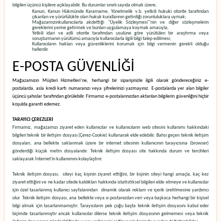
bilgileri üçüncü kişilere açıklayabilir. Bu durumlar sınırlı sayıda olmak üzere;
Kanun, Kanun Hükmünde Kararname, Yönetmelik v.b. yetkili hukuki otorite tarafından
çıkarılan ve yürürlülükte olan hukuk kurallarının getirdiği zorunluluklara uymak;
Mağazamızınkullanıcılarla akdettiği "Üyelik Sözleşmesi"'nin ve diğer sözleşmelerin
gereklerini yerine getirmek ve bunları uygulamaya koymak amacıyla;
Yetkili idari ve adli otorite tarafından usulüne göre yürütülen bir araştırma veya
soruşturmanın yürütümü amacıyla kullanıcılarla ilgili bilgi talep edilmesi;
Kullanıcıların hakları veya güvenliklerini korumak için bilgi vermenin gerekli olduğu
hallerdir.
E-POSTA GÜVENLİĞİ
Mağazamızın Müşteri Hizmetleri’ne, herhangi bir siparişinizle ilgili olarak göndereceğiniz e-
postalarda, asla kredi kartı numaranızı veya şifrelerinizi yazmayınız. E-postalarda yer alan bilgiler
üçüncü şahıslar tarafından görülebilir. Firmamız e-postalarınızdan aktarılan bilgilerin güvenliğini hiçbir
koşulda garanti edemez.
TARAYICI ÇEREZLERİ
Firmamız, mağazamızı ziyaret eden kullanıcılar ve kullanıcıların web sitesini kullanımı hakkındaki
bilgileri teknik bir iletişim dosyası (Çerez-Cookie) kullanarak elde edebilir. Bahsi geçen teknik iletişim
dosyaları, ana bellekte saklanmak üzere bir internet sitesinin kullanıcının tarayıcısına (browser)
gönderdiği küçük metin dosyalarıdır. Teknik iletişim dosyası site hakkında durum ve tercihleri
saklayarak İnternet'in kullanımını kolaylaştırır.
Teknik iletişim dosyası, siteyi kaç kişinin ziyaret ettiğini, bir kişinin siteyi hangi amaçla, kaç kez
ziyaret ettiğini ve ne kadar sitede kaldıkları hakkında istatistiksel bilgileri elde etmeye ve kullanıcılar
için özel tasarlanmış kullanıcı sayfalarından dinamik olarak reklam ve içerik üretilmesine yardımcı
olur. Teknik iletişim dosyası, ana bellekte veya e-postanızdan veri veya başkaca herhangi bir kişisel
bilgi almak için tasarlanmamıştır. Tarayıcıların pek çoğu başta teknik iletişim dosyasını kabul eder
biçimde tasarlanmıştır ancak kullanıcılar dilerse teknik iletişim dosyasının gelmemesi veya teknik