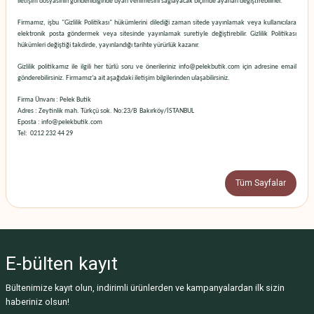
iletişim dosyasının gönderildiğinde uyarı verilmesini sağlayacak biçimde ayarları değiştirebilirler.
Firmamız, işbu "Gizlilik Politikası" hükümlerini dilediği zaman sitede yayınlamak veya kullanıcılara
elektronik posta göndermek veya sitesinde yayınlamak suretiyle değiştirebilir. Gizlilik Politikası
hükümleri değiştiği takdirde, yayınlandığı tarihte yürürlük kazanır.
Gizlilik politikamız ile ilgili her türlü soru ve önerileriniz info@pelekbutik.com için
adresine email
gönderebilirsiniz. Firmamız’a ait aşağıdaki iletişim bilgilerinden ulaşabilirsiniz.
Firma Ünvanı : Pelek Butik
Adres : Zeytinlik mah. Türkçü sok. No:23/B Bakırköy/İSTANBUL
Eposta : info@pelekbutik.com
Tel: 0212 232 44 29
Tüm Sayfalar
E-bülten
kayıt
Bültenimize kayıt olun, indirimli ürünlerden ve kampanyalardan ilk sizin
haberiniz olsun!