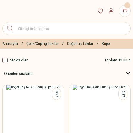
Anasayfa
Çelik/Xuping Takılar
Doğaltaş Takılar
Küpe
Stoktakiler
Toplam 12 ürün
%37
%37