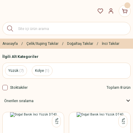
Anasayfa
Çelik/Xuping Takılar
Doğaltaş Takılar
İnci Takılar
İlgili Alt Kategoriler
Yüzük
(7)
Kolye
(1)
Stoktakiler
Toplam 8 ürün
%21
%21