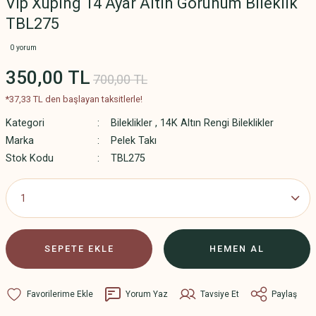
Vip Xuping 14 Ayar Altın Görünüm Bileklik
TBL275
0 yorum
350,00 TL
700,00 TL
*37,33 TL den başlayan taksitlerle!
Kategori
Bileklikler
,
14K Altın Rengi Bileklikler
Marka
Pelek Takı
Stok Kodu
TBL275
SEPETE EKLE
HEMEN AL
Yorum Yaz
Tavsiye Et
Paylaş