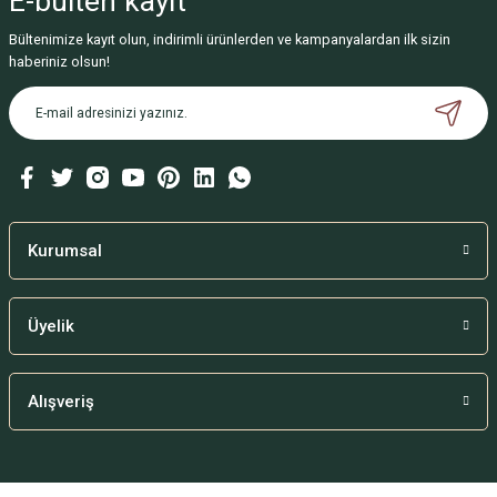
E-bülten
kayıt
Bültenimize kayıt olun, indirimli ürünlerden ve kampanyalardan ilk sizin
Ürün resmi kalitesiz, bozuk veya görüntülenemiyor.
haberiniz olsun!
Ürün açıklamasında eksik bilgiler bulunuyor.
Ürün bilgilerinde hatalar bulunuyor.
Ürün fiyatı diğer sitelerden daha pahalı.
Bu ürüne benzer farklı alternatifler olmalı.
Kurumsal
Üyelik
Gönder
Alışveriş