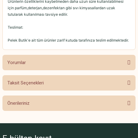
Ürünlerin özelliklerini kaybetmeden daha uzun süre kullanılabilmesi
için parfüm,deterjan,dezenfektan gibi sıvı kimyasallardan uzak
tutularak kullanılması tavsiye edilir.
Teslimat:
Pelek Butik'e ait tüm ürünler zarif kutuda tarafınıza teslim edilmektedir.
Yorumlar
Taksit Seçenekleri
Bu ürüne ilk yorumu siz yapın!
Önerileriniz
Yorum Yaz
Bu ürünün fiyat bilgisi, resim, ürün açıklamalarında ve diğer konularda
yetersiz gördüğünüz noktaları öneri formunu kullanarak tarafımıza
iletebilirsiniz.
Görüş ve önerileriniz için teşekkür ederiz.