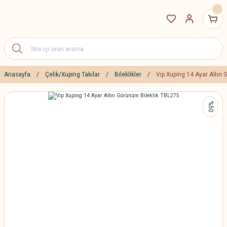
Anasayfa
Çelik/Xuping Takılar
Bileklikler
Vip Xuping 14 Ayar Altın
%50