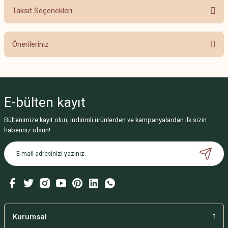
Taksit Seçenekleri
Bu ürüne ilk yorumu siz yapın!
Önerileriniz
Yorum Yaz
Bu ürünün fiyat bilgisi, resim, ürün açıklamalarında ve diğer konularda
yetersiz gördüğünüz noktaları öneri formunu kullanarak tarafımıza
iletebilirsiniz.
E-bülten
kayıt
Görüş ve önerileriniz için teşekkür ederiz.
Bültenimize kayıt olun, indirimli ürünlerden ve kampanyalardan ilk sizin
Ürün resmi kalitesiz, bozuk veya görüntülenemiyor.
haberiniz olsun!
Ürün açıklamasında eksik bilgiler bulunuyor.
Ürün bilgilerinde hatalar bulunuyor.
Ürün fiyatı diğer sitelerden daha pahalı.
Bu ürüne benzer farklı alternatifler olmalı.
Kurumsal