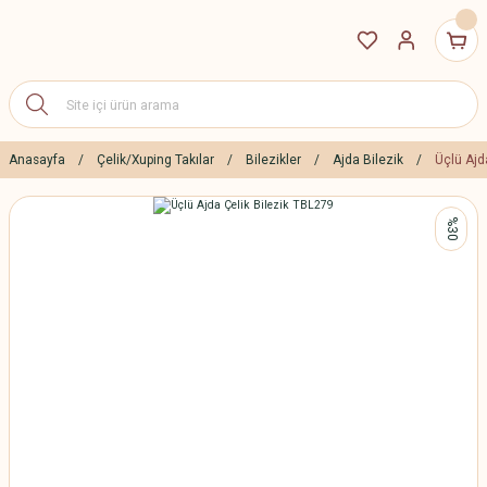
Anasayfa
Çelik/Xuping Takılar
Bilezikler
Ajda Bilezik
Üçlü Ajd
%30