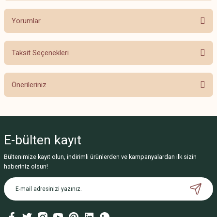
Yorumlar
Taksit Seçenekleri
Bu ürüne ilk yorumu siz yapın!
Önerileriniz
Yorum Yaz
Bu ürünün fiyat bilgisi, resim, ürün açıklamalarında ve diğer konularda
yetersiz gördüğünüz noktaları öneri formunu kullanarak tarafımıza
iletebilirsiniz.
E-bülten
kayıt
Görüş ve önerileriniz için teşekkür ederiz.
Bültenimize kayıt olun, indirimli ürünlerden ve kampanyalardan ilk sizin
Ürün resmi kalitesiz, bozuk veya görüntülenemiyor.
haberiniz olsun!
Ürün açıklamasında eksik bilgiler bulunuyor.
Ürün bilgilerinde hatalar bulunuyor.
Ürün fiyatı diğer sitelerden daha pahalı.