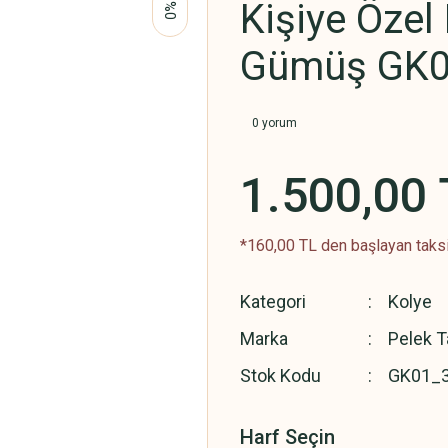
Kişiye Özel
%0
Gümüş GK0
0 yorum
1.500,00 
*160,00 TL den başlayan taksi
Kategori
Kolye
Marka
Pelek T
Stok Kodu
GK01_
Harf Seçin