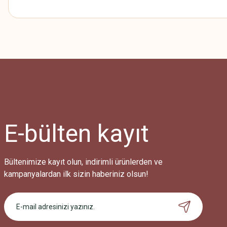
Bu ürünün fiyat bilgisi, resim, ürün açıklamalarında ve diğer konularda
Görüş ve önerileriniz için teşekkür ederiz.
Ürün resmi kalitesiz, bozuk veya görüntülenemiyor.
Ürün açıklamasında eksik bilgiler bulunuyor.
Ürün bilgilerinde hatalar bulunuyor.
Ürün fiyatı diğer sitelerden daha pahalı.
E-bülten
kayıt
Bu ürüne benzer farklı alternatifler olmalı.
Bültenimize kayıt olun, indirimli ürünlerden ve
kampanyalardan ilk sizin haberiniz olsun!