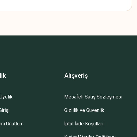
z.
lik
Alışveriş
Üyelik
Mesafeli Satış Sözleşmesi
irişi
Gizlilik ve Güvenlik
emi Unuttum
İptal İade Koşullari