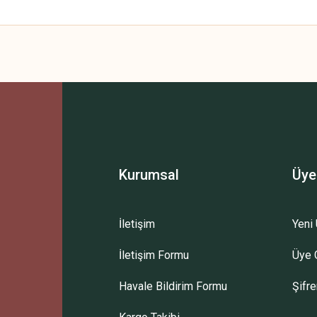
 yetersiz gördüğünüz noktaları öneri formunu kullanarak tarafımıza iletebilirsini
Bu ürüne ilk yorumu siz yapın!
Yorum Yaz
Kurumsal
Üye
İletişim
Yeni 
İletişim Formu
Üye G
Gönder
Havale Bildirim Formu
Şifr