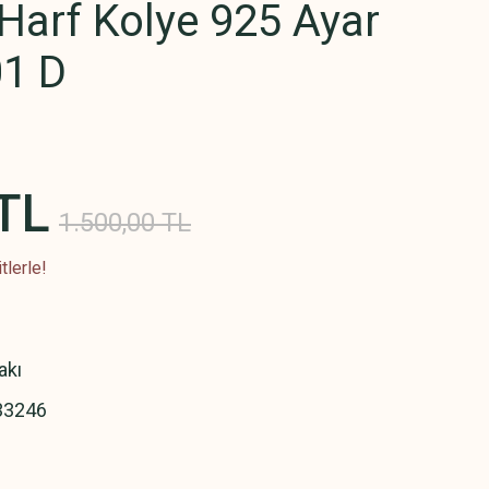
 Harf Kolye 925 Ayar
1 D
TL
1.500,00 TL
tlerle!
akı
33246