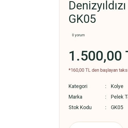
Denizyıldız
GK05
0 yorum
1.500,00 
*160,00 TL den başlayan taksi
Kategori
Kolye
Marka
Pelek T
Stok Kodu
GK05