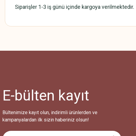
Siparişler 1-3 iş günü içinde kargoya verilmektedir.
Bu ürünün fiyat bilgisi, resim, ürün açıklamalarında ve diğer konularda
Görüş ve önerileriniz için teşekkür ederiz.
Ürün resmi kalitesiz, bozuk veya görüntülenemiyor.
Ürün açıklamasında eksik bilgiler bulunuyor.
Ürün bilgilerinde hatalar bulunuyor.
Ürün fiyatı diğer sitelerden daha pahalı.
E-bülten
kayıt
Bu ürüne benzer farklı alternatifler olmalı.
Bültenimize kayıt olun, indirimli ürünlerden ve
kampanyalardan ilk sizin haberiniz olsun!