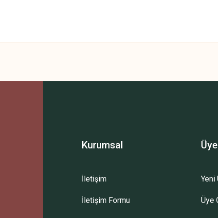
 yetersiz gördüğünüz noktaları öneri formunu kullanarak tarafımıza iletebilirsini
Bu ürüne ilk yorumu siz yapın!
Yorum Yaz
Kurumsal
Üye
İletişim
Yeni 
İletişim Formu
Üye G