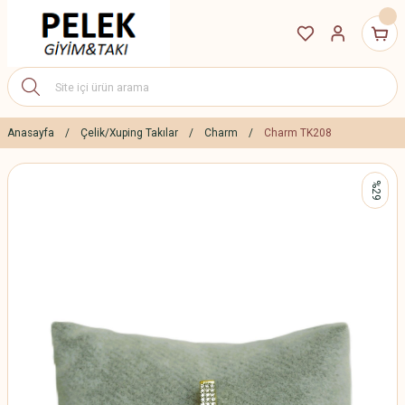
Anasayfa
Çelik/Xuping Takılar
Charm
Charm TK208
%29