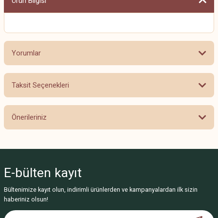
Ürün Bilgisi
Yorumlar
Taksit Seçenekleri
Bu ürüne ilk yorumu siz yapın!
Önerileriniz
Yorum Yaz
Bu ürünün fiyat bilgisi, resim, ürün açıklamalarında ve diğer konularda
yetersiz gördüğünüz noktaları öneri formunu kullanarak tarafımıza
iletebilirsiniz.
E-bülten
kayıt
Görüş ve önerileriniz için teşekkür ederiz.
Bültenimize kayıt olun, indirimli ürünlerden ve kampanyalardan ilk sizin
Ürün resmi kalitesiz, bozuk veya görüntülenemiyor.
haberiniz olsun!
Ürün açıklamasında eksik bilgiler bulunuyor.