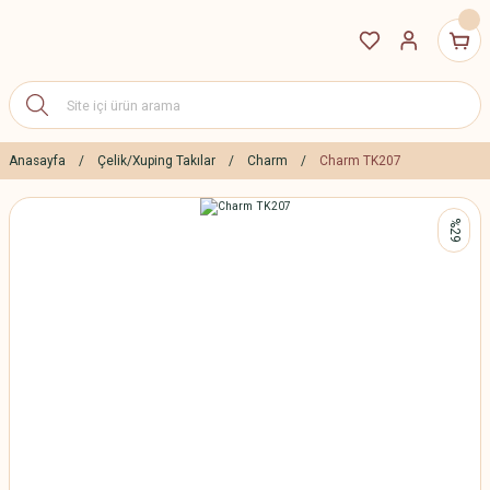
Anasayfa
Çelik/Xuping Takılar
Charm
Charm TK207
%29