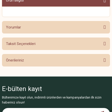
Ürün Bilgisi
Yorumlar
Taksit Seçenekleri
Bu ürüne ilk yorumu siz yapın!
Önerileriniz
Yorum Yaz
Bu ürünün fiyat bilgisi, resim, ürün açıklamalarında ve diğer konularda
yetersiz gördüğünüz noktaları öneri formunu kullanarak tarafımıza
iletebilirsiniz.
E-bülten
kayıt
Görüş ve önerileriniz için teşekkür ederiz.
Bültenimize kayıt olun, indirimli ürünlerden ve kampanyalardan ilk sizin
Ürün resmi kalitesiz, bozuk veya görüntülenemiyor.
haberiniz olsun!
Ürün açıklamasında eksik bilgiler bulunuyor.