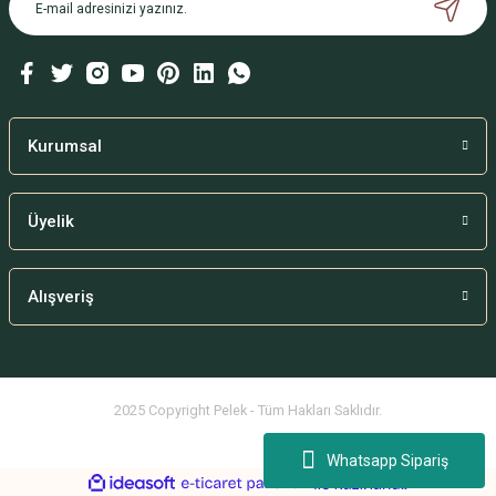
Ürün bilgilerinde hatalar bulunuyor.
Ürün fiyatı diğer sitelerden daha pahalı.
Bu ürüne benzer farklı alternatifler olmalı.
Kurumsal
Üyelik
Gönder
Alışveriş
2025 Copyright Pelek - Tüm Hakları Saklıdır.
Whatsapp Sipariş
ideasoft
ile
e-