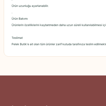
Ürün uzunluğu ayarlanabilir.
.
Ürün Bakımı
Ürünlerin özelliklerini kaybetmeden daha uzun süreli kullanılabilmesi içi
Teslimat
Pelek Butik'e ait olan tüm ürünler zarif kutuda tarafınıza teslim edilmekte
Bu ürünün fiyat bilgisi, resim, ürün açıklamalarında ve diğer konularda
Görüş ve önerileriniz için teşekkür ederiz.
Ürün resmi kalitesiz, bozuk veya görüntülenemiyor.
Ürün açıklamasında eksik bilgiler bulunuyor.
Ürün bilgilerinde hatalar bulunuyor.
Ürün fiyatı diğer sitelerden daha pahalı.