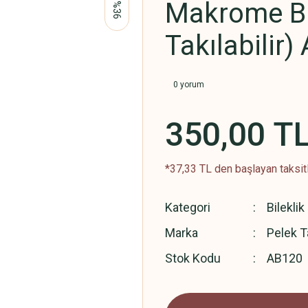
Makrome Bi
%36
Takılabilir
0 yorum
350,00 T
*37,33 TL den başlayan taksitl
Kategori
Bileklik
Marka
Pelek T
Stok Kodu
AB120