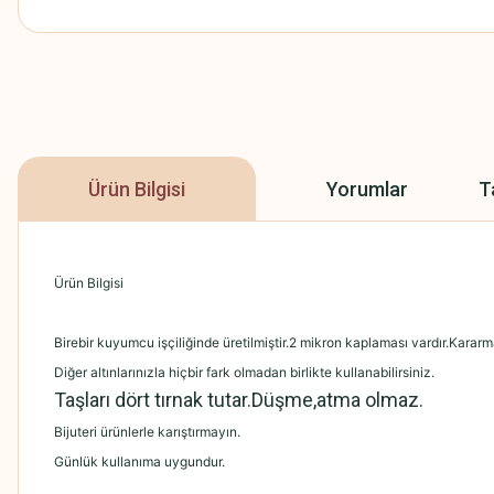
Ürün Bilgisi
Yorumlar
T
Ürün Bilgisi
Birebir kuyumcu işçiliğinde üretilmiştir.2 mikron kaplaması vardır.Kara
Diğer altınlarınızla hiçbir fark olmadan birlikte kullanabilirsiniz.
Taşları dört tırnak tutar.Düşme,atma olmaz.
Bijuteri ürünlerle karıştırmayın.
Günlük kullanıma uygundur.
.