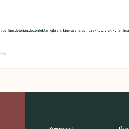
n parfüm,deterjan,dezenfektan gibi sıvı kimyasallardan uzak tutularak kullanılması
dir.
 yetersiz gördüğünüz noktaları öneri formunu kullanarak tarafımıza iletebilirsini
Bu ürüne ilk yorumu siz yapın!
Yorum Yaz