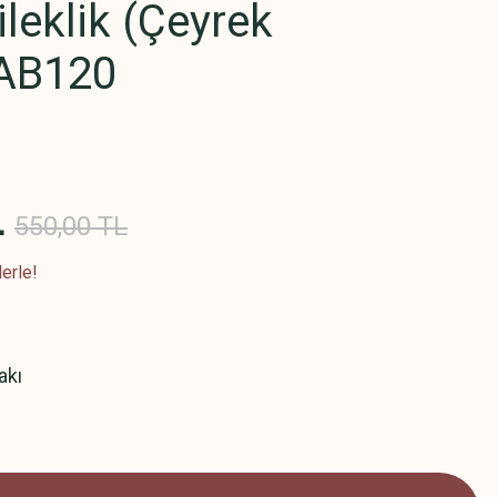
leklik (Çeyrek
) AB120
L
550,00 TL
erle!
akı