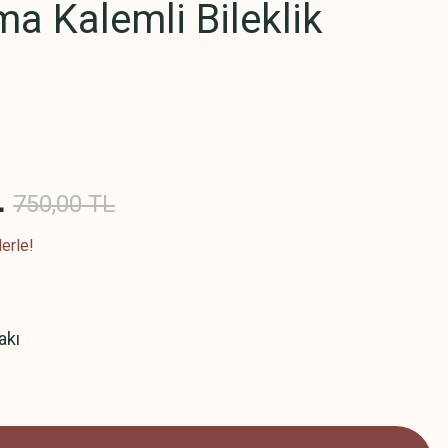
ma Kalemli Bileklik
L
750,00 TL
erle!
akı