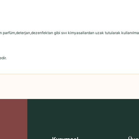
n parfüm,deterjan,dezenfektan gibi sıvı kimyasallardan uzak tutularak kullanılması
dir.
 yetersiz gördüğünüz noktaları öneri formunu kullanarak tarafımıza iletebilirsini
Bu ürüne ilk yorumu siz yapın!
Yorum Yaz