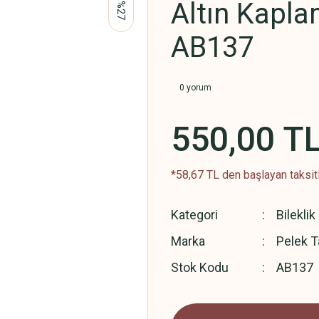
Altın Kapla
%27
AB137
0 yorum
550,00 T
*58,67 TL den başlayan taksitl
Kategori
Bileklik
Marka
Pelek T
Stok Kodu
AB137