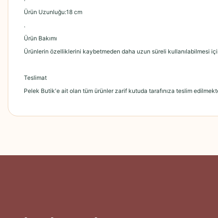
Ürün Uzunluğu:18 cm
.
Ürün Bakımı
Ürünlerin özelliklerini kaybetmeden daha uzun süreli kullanılabilmesi içi
Teslimat
Pelek Butik'e ait olan tüm ürünler zarif kutuda tarafınıza teslim edilmekte
Bu ürünün fiyat bilgisi, resim, ürün açıklamalarında ve diğer konularda
Görüş ve önerileriniz için teşekkür ederiz.
Ürün resmi kalitesiz, bozuk veya görüntülenemiyor.
Ürün açıklamasında eksik bilgiler bulunuyor.
Ürün bilgilerinde hatalar bulunuyor.
Ürün fiyatı diğer sitelerden daha pahalı.