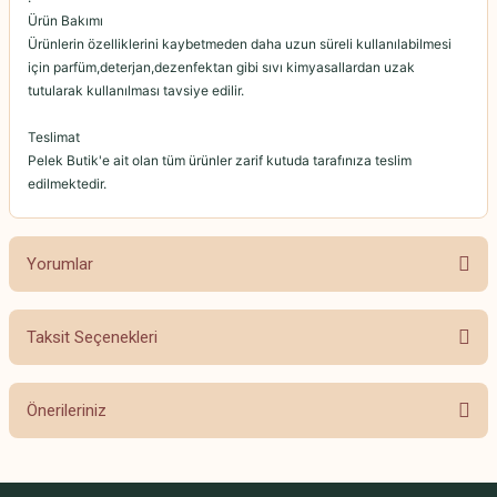
Ürün Bakımı
Ürünlerin özelliklerini kaybetmeden daha uzun süreli kullanılabilmesi
için parfüm,deterjan,dezenfektan gibi sıvı kimyasallardan uzak
tutularak kullanılması tavsiye edilir.
Teslimat
Pelek Butik'e ait olan tüm ürünler zarif kutuda tarafınıza teslim
edilmektedir.
Yorumlar
Taksit Seçenekleri
Bu ürüne ilk yorumu siz yapın!
Önerileriniz
Yorum Yaz
Bu ürünün fiyat bilgisi, resim, ürün açıklamalarında ve diğer konularda
yetersiz gördüğünüz noktaları öneri formunu kullanarak tarafımıza