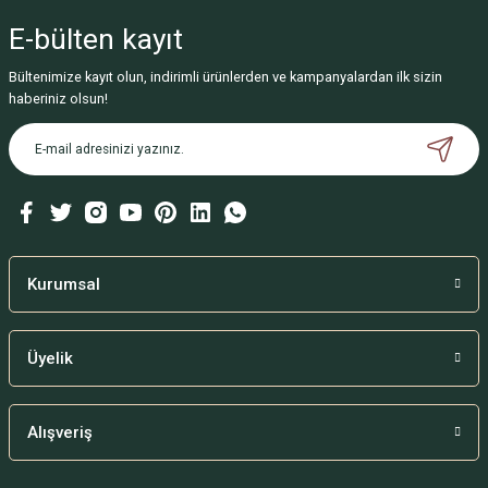
iletebilirsiniz.
E-bülten
kayıt
Görüş ve önerileriniz için teşekkür ederiz.
Bültenimize kayıt olun, indirimli ürünlerden ve kampanyalardan ilk sizin
Ürün resmi kalitesiz, bozuk veya görüntülenemiyor.
haberiniz olsun!
Ürün açıklamasında eksik bilgiler bulunuyor.
Ürün bilgilerinde hatalar bulunuyor.
Ürün fiyatı diğer sitelerden daha pahalı.
Bu ürüne benzer farklı alternatifler olmalı.
Kurumsal
Üyelik
Gönder
Alışveriş