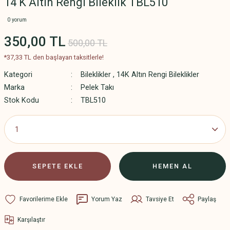
14 K Altın Rengi Bileklik TBL510
0 yorum
350,00 TL
500,00 TL
*37,33 TL den başlayan taksitlerle!
Kategori
Bileklikler
,
14K Altın Rengi Bileklikler
Marka
Pelek Takı
Stok Kodu
TBL510
SEPETE EKLE
HEMEN AL
Yorum Yaz
Tavsiye Et
Paylaş
Karşılaştır