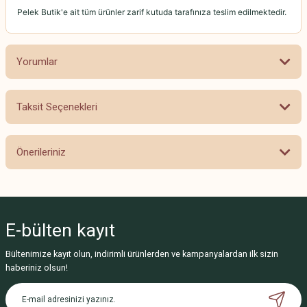
Pelek Butik'e ait tüm ürünler zarif kutuda tarafınıza teslim edilmektedir.
Yorumlar
Taksit Seçenekleri
Bu ürüne ilk yorumu siz yapın!
Önerileriniz
Yorum Yaz
Bu ürünün fiyat bilgisi, resim, ürün açıklamalarında ve diğer konularda
yetersiz gördüğünüz noktaları öneri formunu kullanarak tarafımıza
iletebilirsiniz.
E-bülten
kayıt
Görüş ve önerileriniz için teşekkür ederiz.
Bültenimize kayıt olun, indirimli ürünlerden ve kampanyalardan ilk sizin
Ürün resmi kalitesiz, bozuk veya görüntülenemiyor.
haberiniz olsun!
Ürün açıklamasında eksik bilgiler bulunuyor.
Ürün bilgilerinde hatalar bulunuyor.