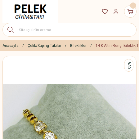
Anasayfa
Çelik/Xuping Takılar
Bileklikler
14 K Altın Rengi Bileklik
%30