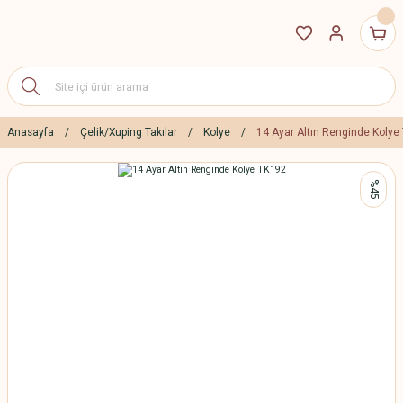
Anasayfa
Çelik/Xuping Takılar
Kolye
14 Ayar Altın Renginde Kolye
%45