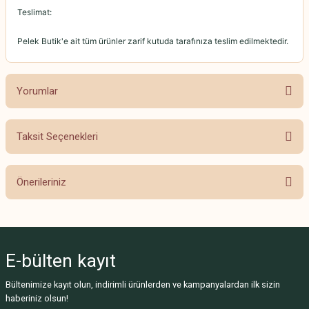
Teslimat:
Pelek Butik'e ait tüm ürünler zarif kutuda tarafınıza teslim edilmektedir.
Yorumlar
Taksit Seçenekleri
Bu ürüne ilk yorumu siz yapın!
Önerileriniz
Yorum Yaz
Bu ürünün fiyat bilgisi, resim, ürün açıklamalarında ve diğer konularda
yetersiz gördüğünüz noktaları öneri formunu kullanarak tarafımıza
iletebilirsiniz.
E-bülten
kayıt
Görüş ve önerileriniz için teşekkür ederiz.
Bültenimize kayıt olun, indirimli ürünlerden ve kampanyalardan ilk sizin
Ürün resmi kalitesiz, bozuk veya görüntülenemiyor.
haberiniz olsun!