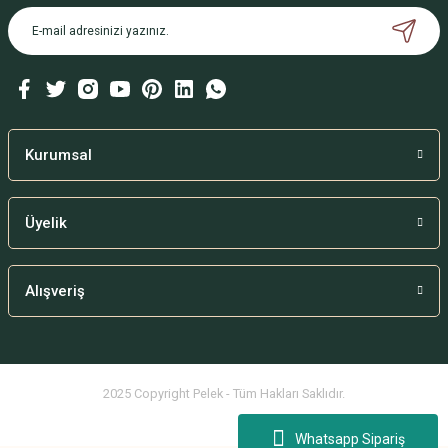
Ürün açıklamasında eksik bilgiler bulunuyor.
Ürün bilgilerinde hatalar bulunuyor.
Ürün fiyatı diğer sitelerden daha pahalı.
Bu ürüne benzer farklı alternatifler olmalı.
Kurumsal
Üyelik
Gönder
Alışveriş
2025 Copyright Pelek - Tüm Hakları Saklıdır.
Whatsapp Sipariş