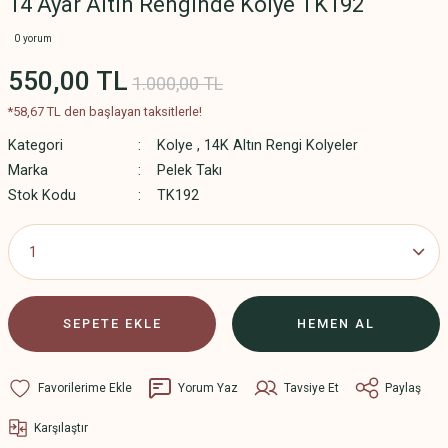
14 Ayar Altın Renginde Kolye TK192
0 yorum
550,00 TL
1.000,00 TL
*58,67 TL den başlayan taksitlerle!
Kategori
Kolye
,
14K Altın Rengi Kolyeler
Marka
Pelek Takı
Stok Kodu
TK192
SEPETE EKLE
HEMEN AL
Yorum Yaz
Tavsiye Et
Paylaş
Karşılaştır