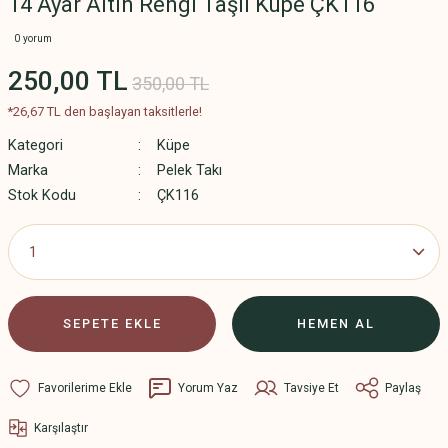
14 Ayar Altın Rengi Taşlı Küpe ÇK116
0 yorum
250,00 TL
350,00 TL
*26,67 TL den başlayan taksitlerle!
Kategori
Küpe
Marka
Pelek Takı
Stok Kodu
ÇK116
SEPETE EKLE
HEMEN AL
Yorum Yaz
Tavsiye Et
Paylaş
Karşılaştır