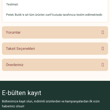
Teslimat:
Pelek Butik'e ait tüm ürünler zarif kutuda tarafınıza teslim edilmektedir.
Yorumlar
Taksit Seçenekleri
Bu ürüne ilk yorumu siz yapın!
Önerileriniz
Yorum Yaz
Bu ürünün fiyat bilgisi, resim, ürün açıklamalarında ve diğer konularda
yetersiz gördüğünüz noktaları öneri formunu kullanarak tarafımıza
iletebilirsiniz.
E-bülten
kayıt
Görüş ve önerileriniz için teşekkür ederiz.
Bültenimize kayıt olun, indirimli ürünlerden ve kampanyalardan ilk sizin
Ürün resmi kalitesiz, bozuk veya görüntülenemiyor.
haberiniz olsun!