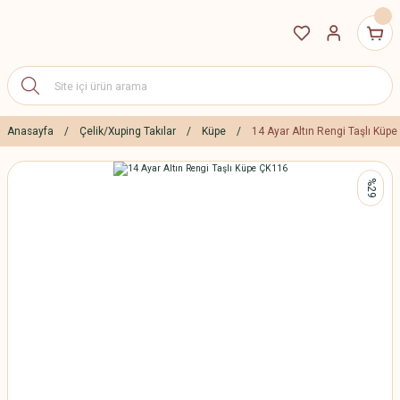
Anasayfa
Çelik/Xuping Takılar
Küpe
14 Ayar Altın Rengi Taşlı Küp
%29