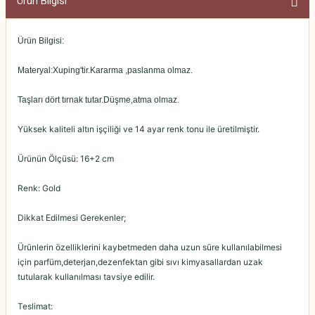
Ürün Bilgisi
Ürün Bilgisi:
Materyal:Xuping'tir.Kararma ,paslanma olmaz.
Taşları dört tırnak tutar.Düşme,atma olmaz.
Yüksek kaliteli altın işçiliği ve 14 ayar renk tonu ile üretilmiştir.
Ürünün Ölçüsü: 16+2 cm
Renk: Gold
Dikkat Edilmesi Gerekenler;
Ürünlerin özelliklerini kaybetmeden daha uzun süre kullanılabilmesi
için parfüm,deterjan,dezenfektan gibi sıvı kimyasallardan uzak
tutularak kullanılması tavsiye edilir.
Teslimat: