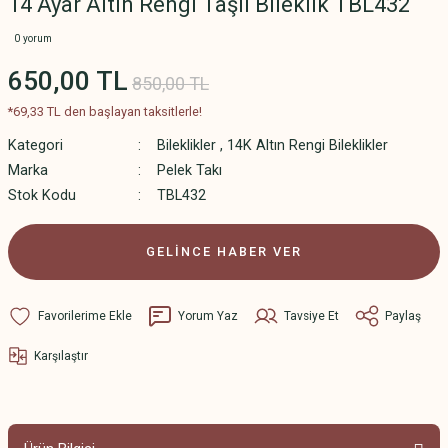
14 Ayar Altın Rengi Taşlı Bileklik TBL432
0 yorum
650,00 TL
850,00 TL
*69,33 TL den başlayan taksitlerle!
Kategori
Bileklikler
,
14K Altın Rengi Bileklikler
Marka
Pelek Takı
Stok Kodu
TBL432
GELİNCE HABER VER
Yorum Yaz
Tavsiye Et
Paylaş
Karşılaştır