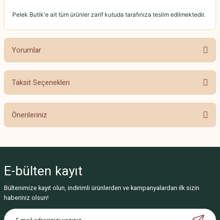
Pelek Butik'e ait tüm ürünler zarif kutuda tarafınıza teslim edilmektedir.
Yorumlar
Taksit Seçenekleri
Bu ürüne ilk yorumu siz yapın!
Önerileriniz
Yorum Yaz
Bu ürünün fiyat bilgisi, resim, ürün açıklamalarında ve diğer konularda
yetersiz gördüğünüz noktaları öneri formunu kullanarak tarafımıza
iletebilirsiniz.
E-bülten
kayıt
Görüş ve önerileriniz için teşekkür ederiz.
Bültenimize kayıt olun, indirimli ürünlerden ve kampanyalardan ilk sizin
Ürün resmi kalitesiz, bozuk veya görüntülenemiyor.
haberiniz olsun!
Ürün açıklamasında eksik bilgiler bulunuyor.