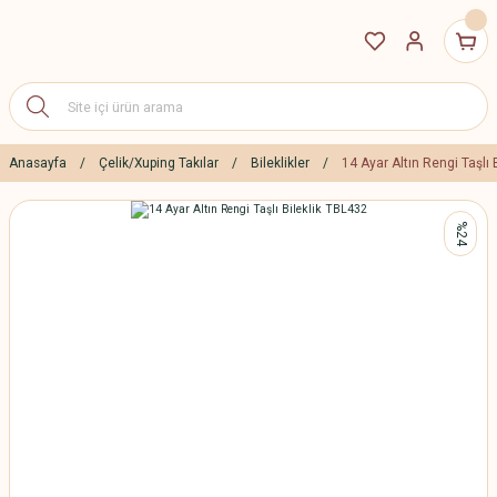
Anasayfa
Çelik/Xuping Takılar
Bileklikler
14 Ayar Altın Rengi Taşlı 
%24